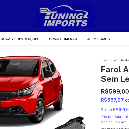
TROCAS E DEVOLUÇÕES
COMO COMPRAR
QUEM SOMOS
Início
>
Farol Diante
Farol 
Sem L
R$599,00
R$557,07
c
3
x
de
R$199,6
7% de descont
Não acumulável