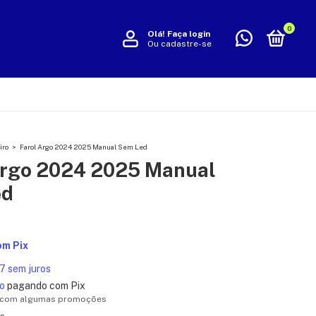
0
Olá!
Faça login
Ou cadastre-se
iro
>
Farol Argo 2024 2025 Manual Sem Led
Argo 2024 2025 Manual
ed
om
Pix
7
sem juros
o
pagando com Pix
 com algumas promoções