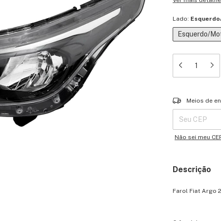
Ver mais detalh
Lado:
Esquerdo
Esquerdo/Mot
Entregas para o 
Meios de en
Não sei meu CE
Descrição
Farol Fiat Argo