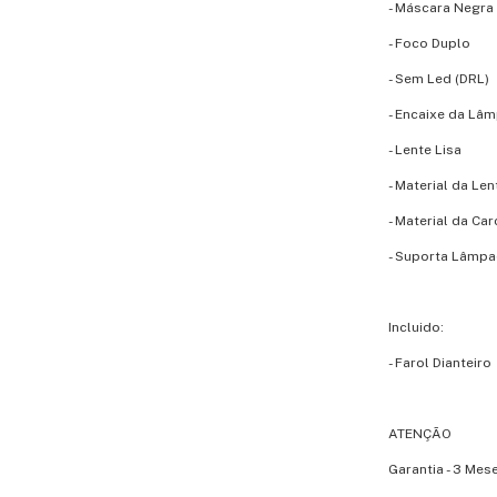
- Máscara Negra
- Foco Duplo
- Sem Led (DRL)
- Encaixe da Lâ
- Lente Lisa
- Material da Len
- Material da Ca
- Suporta Lâmpa
Incluido:
- Farol Dianteiro
ATENÇÃO
Garantia - 3 Mes