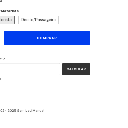
es
/Motorista
orista
Direito/Passageiro
CEP:
ALTERAR CEP
vio
CALCULAR
P
 2024 2025 Sem Led Manual