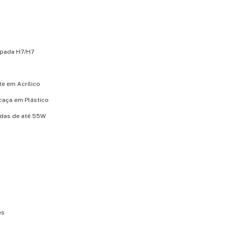
mpada H7/H7
te em Acrílico
rcaça em Plástico
das de até 55W
es