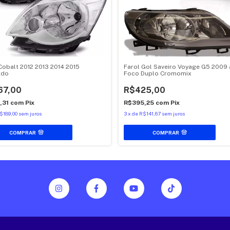
Cobalt 2012 2013 2014 2015
Farol Gol Saveiro Voyage G5 2009 
ado
Foco Duplo Cromomix
67,00
R$425,00
,31
com
Pix
R$395,25
com
Pix
$189,00
sem juros
3
x
de
R$141,67
sem juros
COMPRAR
COMPRAR