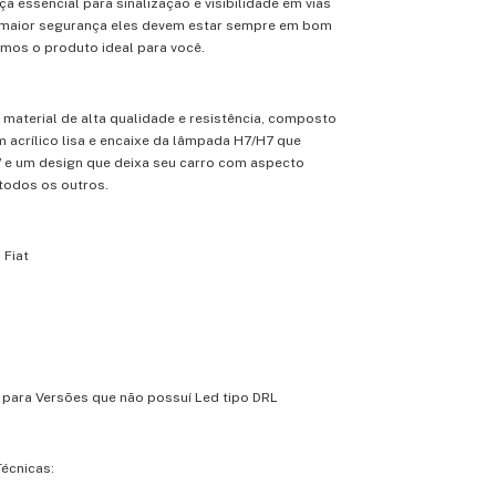
ça essencial para sinalização e visibilidade em vias
 maior segurança eles devem estar sempre em bom
emos o produto ideal para você.
 material de alta qualidade e resistência, composto
 acrílico lisa e encaixe da lâmpada H7/H7 que
 e um design que deixa seu carro com aspecto
todos os outros.
 Fiat
 para Versões que não possuí Led tipo DRL
écnicas: