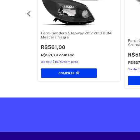
Farol Sandero Stepway 2012 2013 2014
Mascara Negra
11 12 13 2014 15
Farol 
Crom
R$561,00
R$5
R$521,73
com
Pix
3
x
de
R$187,00
sem juros
R$527
3
x
de
R
COMPRAR