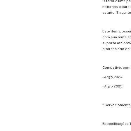
O farol é uma pe
noturnas e para
estado. E aqui t
Este item possui
com sua lente em
suporta até 55W
diferenciado de 
Compatível com:
- Argo 2024
- Argo 2025
* Serve Somente
Especificações T