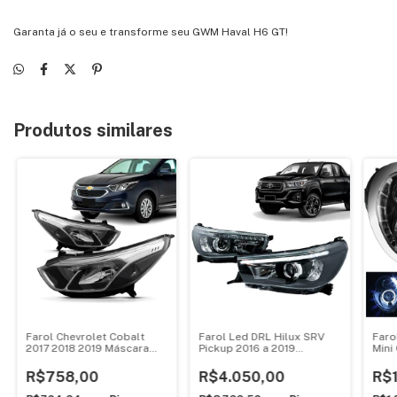
Garanta já o seu e transforme seu GWM Haval H6 GT!
Produtos similares
Farol Chevrolet Cobalt
Farol Led DRL Hilux SRV
Faro
2017 2018 2019 Máscara
Pickup 2016 a 2019
Mini
Cromada
Máscara Negra
Cro
R$758,00
R$4.050,00
R$1