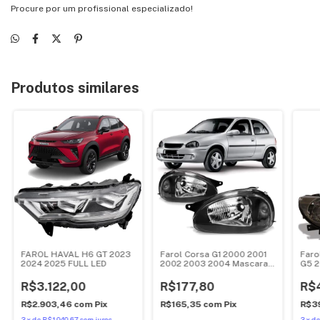
Procure por um profissional especializado!
Produtos similares
FAROL HAVAL H6 GT 2023
Farol Corsa G1 2000 2001
Faro
2024 2025 FULL LED
2002 2003 2004 Mascara
G5 2
Negra
Dup
R$3.122,00
R$177,80
R$
R$2.903,46
com
Pix
R$165,35
com
Pix
R$3
3
x
de
R$1.040,67
sem juros
3
x
d