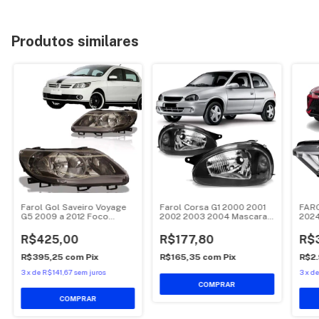
Produtos similares
Farol Gol Saveiro Voyage
Farol Corsa G1 2000 2001
FAR
G5 2009 a 2012 Foco
2002 2003 2004 Mascara
2024
Duplo Cromomix
Negra
R$425,00
R$177,80
R$3
R$395,25
com
Pix
R$165,35
com
Pix
R$2
3
x
de
R$141,67
sem juros
3
x
d
COMPRAR
COMPRAR