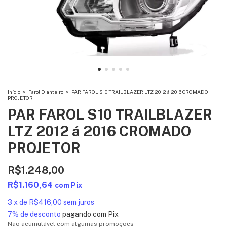
Início
>
Farol Dianteiro
>
PAR FAROL S10 TRAILBLAZER LTZ 2012 á 2016 CROMADO
PROJETOR
PAR FAROL S10 TRAILBLAZER
LTZ 2012 á 2016 CROMADO
PROJETOR
R$1.248,00
R$1.160,64
com
Pix
3
x
de
R$416,00
sem juros
7% de desconto
pagando com Pix
Não acumulável com algumas promoções