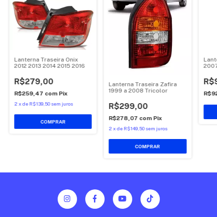
Lanterna Traseira Onix
Lant
2012 2013 2014 2015 2016
2007
2012
R$279,00
R$
Lanterna Traseira Zafira
1999 a 2008 Tricolor
R$259,47
com
Pix
R$9
2
x
de
R$139,50
sem juros
R$299,00
R$278,07
com
Pix
COMPRAR
2
x
de
R$149,50
sem juros
COMPRAR