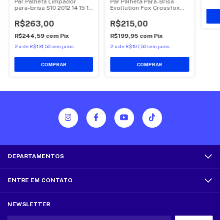
Par Palheta Limpador
Par Palheta Para-Brisa
para-brisa S10 2012 14 15 16
Evollution Fox Crossfox
17 2018
SpaceFox 2012
R$263,00
R$215,00
R$244,59
com
Pix
R$199,95
com
Pix
2
x
de
R$131,50
sem juros
2
x
de
R$107,50
sem juros
DEPARTAMENTOS
ENTRE EM CONTATO
NEWSLETTER