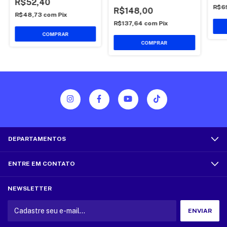
R$52,40
C/Controle
R$6
R$148,00
R$48,73
com
Pix
R$137,64
com
Pix
COMPRAR
DEPARTAMENTOS
ENTRE EM CONTATO
NEWSLETTER