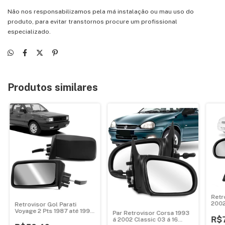
Não nos responsabilizamos pela má instalação ou mau uso do
produto, para evitar transtornos procure um profissional
especializado.
Produtos similares
Retr
2002
Retrovisor Gol Parati
C/Co
Voyage 2 Pts 1987 até 1994
Par Retrovisor Corsa 1993
C/Controle
R$
á 2002 Classic 03 á 16