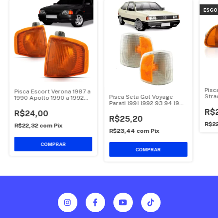
ESGO
Pisc
Pisca Escort Verona 1987 a
Stra
Pisca Seta Gol Voyage
1990 Apollo 1990 a 1992
199
Parati 1991 1992 93 94 1995
Ambar
mod Cibie
R$
R$24,00
R$25,20
R$2
R$22,32
com
Pix
R$23,44
com
Pix
COMPRAR
COMPRAR