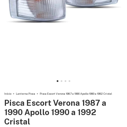
Início
>
Lanterna Pisca
>
Pisca Escort Verona 1987 a 1990 Apollo 1990 a 1992 Cristal
Pisca Escort Verona 1987 a
1990 Apollo 1990 a 1992
Cristal