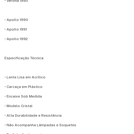
• Verona 1990
• Apollo 1990
• Apollo 1991
• Apollo 1992
Especificação Técnica:
• Lente Lisa em Acrílico
• Carcaça em Plástico
• Encaixe Sob Medida
• Modelo Cristal
• Alta Durabilidade e Resistência
• Não Acompanha Lâmpadas e Soquetes